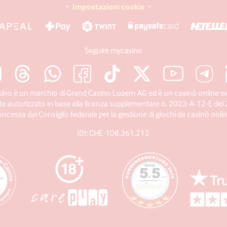
Impostazioni cookie
Seguire mycasino
ino è un marchio di Grand Casino Luzern AG ed è un casinò online sv
te autorizzato in base alla licenza supplementare n. 2023-A-12-E de
oncessa dal Consiglio federale per la gestione di giochi da casinò onlin
IDI: CHE-108.361.212