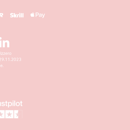
izzero
l 29.11.2023
e.