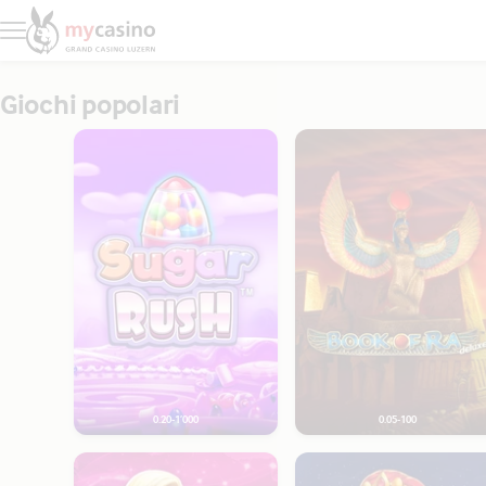
Giochi popolari
Giochi popolari
Sugar Rush
Book of Ra Deluxe
0.20-1’000
0.05-100
Charming Lady's Boom
Gold Trio: Sinbad's Riches