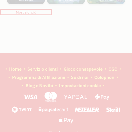
Mostra di più
Home
Servizio clienti
Gioco consapevole
CGC
Programma di Affiliazione
Su di noi
Colophon
Blog e Novità
Impostazioni cookie