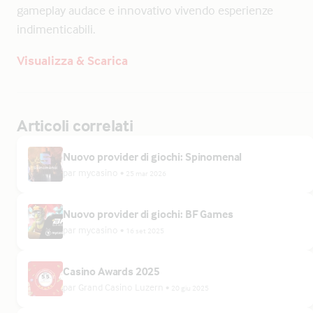
gameplay audace e innovativo vivendo esperienze
indimenticabili.
Visualizza & Scarica
Articoli correlati
Nuovo provider di giochi: Spinomenal
par
mycasino
25 mar 2026
Nuovo provider di giochi: BF Games
par
mycasino
16 set 2025
Casino Awards 2025
par
Grand Casino Luzern
20 giu 2025