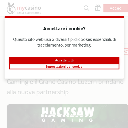
Accedi
Nuovo provider di giochi:
Accettare i cookie?
Hacksaw
Questo sito web usa 3 diversi tipi di cookie: essenziali, di
tracciamento, per marketing.
mycasino
Condividi il post
24 mar 2025
mycasino
Aggiornato
13 mag 2026
Accetta tutti
Impostazioni dei cookie
Un altro traguardo raggiunto! Hacksaw
Gaming e il Grand Casino Luzern brindano
alla nuova partnership