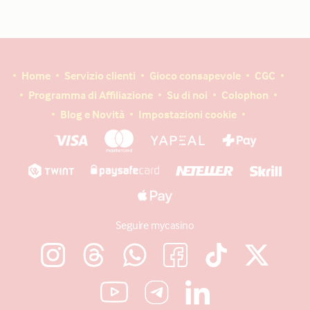
Home
Servizio clienti
Gioco consapevole
CGC
Programma di Affiliazione
Su di noi
Colophon
Blog e Novità
Impostazioni cookie
Seguire mycasino