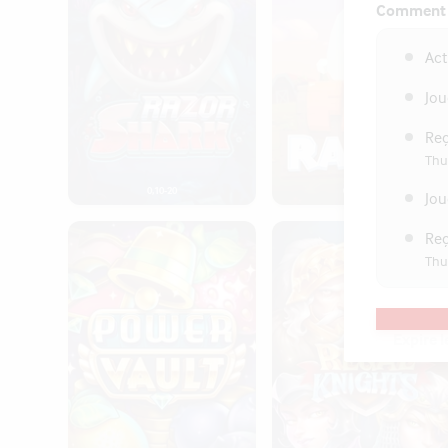
Comment o
Acti
Jou
Reç
Thu
0,10-20
0,25-24 000
Jou
Power Vault
Regal Knights
Reç
Thu
Expire le
Conditi