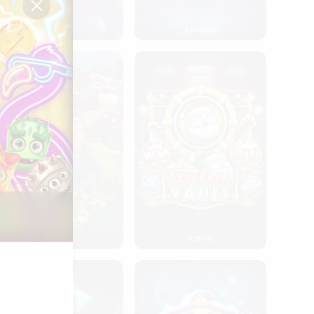
0,10-100
0,10-40 000
hamrock Saints
Santa’s Vault
0,10-30 000
0,10-100
riple Rampage
Tricky Treats