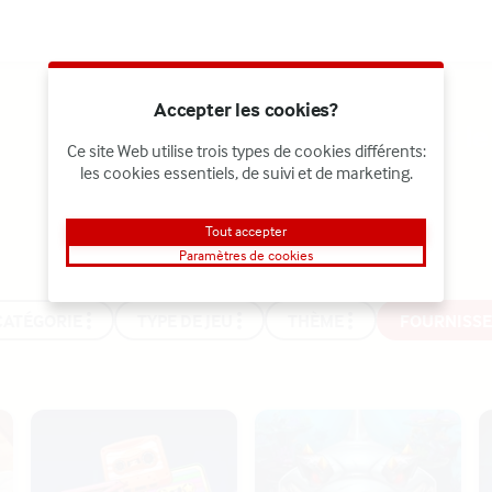
Accepter les cookies?
Bienvenue sur le
Ce site Web utilise trois types de cookies différents:
Suisse
les cookies essentiels, de suivi et de marketing.
S'inscrire
Tout accepter
Paramètres de cookies
CATÉGORIE
TYPE DE JEU
THÈME
FOURNISSE
Retro Tapes
Razor Returns
Ba