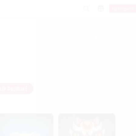
Connexion
 plus grand casino en ligne de
UR DE JEUX
(
80
)
it ‘n’ Bank
Dragon Hopper