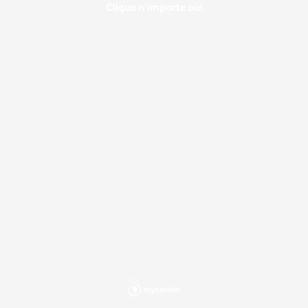
Clique n’importe où!