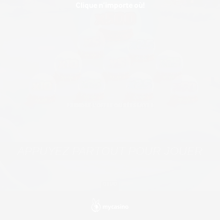
Clique n’importe où!