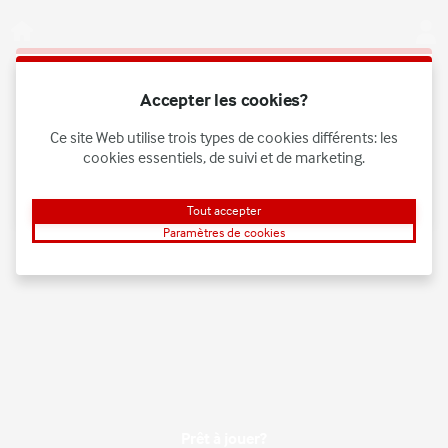
Connexion
Ce jeu commence en version démo. Connecte-toi
Accepter les cookies?
pour jouer à ce jeu avec du crédit en argent réel.
Ce site Web utilise trois types de cookies différents: les
Créer un compte
cookies essentiels, de suivi et de marketing.
Jouer à la démo
Tout accepter
Paramètres de cookies
Prêt à jouer?