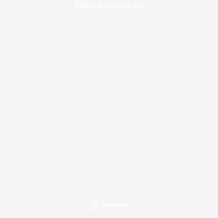
Clique n’importe où!