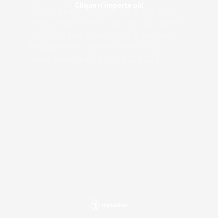
Clique n’importe où!