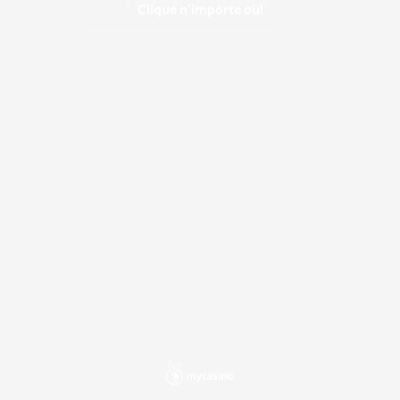
Clique n’importe où!