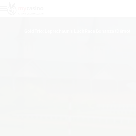
Gold Trio: Leprechaun's Luck Race Bonanza
(Démo)