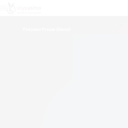
Fire Joker Freeze
(Démo)