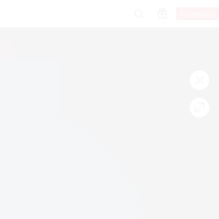
Connexion