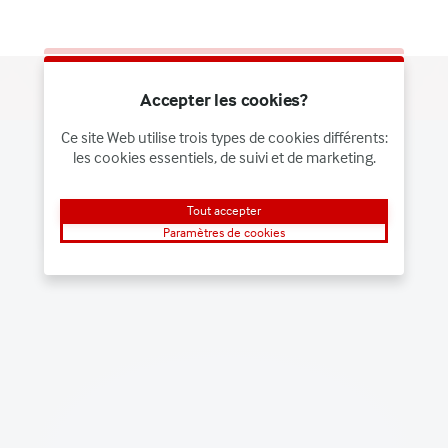
Ce jeu commence en version démo.
Accepter les cookies?
Connecte-toi pour jouer à ce jeu avec du
crédit en argent réel.
Ce site Web utilise trois types de cookies différents:
les cookies essentiels, de suivi et de marketing.
Créer un compte
Jouer à la démo
Tout accepter
Paramètres de cookies