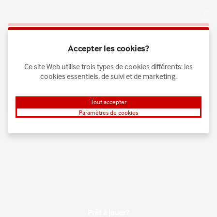
Connexion
Ce jeu commence en version démo. Connecte-toi
Accepter les cookies?
pour jouer à ce jeu avec du crédit en argent réel.
Ce site Web utilise trois types de cookies différents: les
Créer un compte
cookies essentiels, de suivi et de marketing.
Jouer à la démo
Tout accepter
Paramètres de cookies
Prêt à jouer?