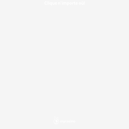
Clique n’importe où!