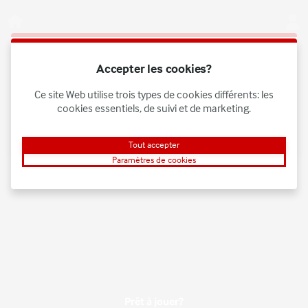
Connexion
Ce jeu commence en version démo. Connecte-toi
Accepter les cookies?
pour jouer à ce jeu avec du crédit en argent réel.
Ce site Web utilise trois types de cookies différents: les
Créer un compte
cookies essentiels, de suivi et de marketing.
Jouer à la démo
Tout accepter
Paramètres de cookies
Prêt à jouer?