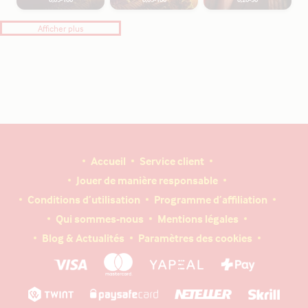
Afficher plus
Accueil
Service client
Jouer de manière responsable
Conditions d’utilisation
Programme d’affiliation
Qui sommes-nous
Mentions légales
Blog & Actualités
Paramètres des cookies