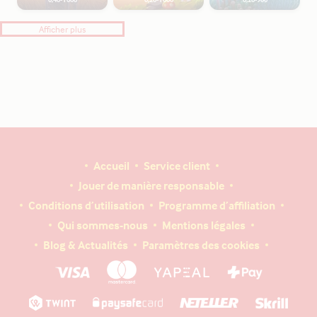
Afficher plus
Accueil
Service client
Jouer de manière responsable
Conditions d’utilisation
Programme d’affiliation
Qui sommes-nous
Mentions légales
Blog & Actualités
Paramètres des cookies