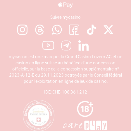
Suivre mycasino
mycasino est une marque du Grand Casino Luzern AG et un
casino en ligne suisse au bénéfice d’une concession
officielle, sur la base de la concession supplémentaire n°
2023-A-12-E du 29.11.2023 octroyée par le Conseil fédéral
pour l’exploitation en ligne de jeux de casino.
IDE: CHE-108.361.212