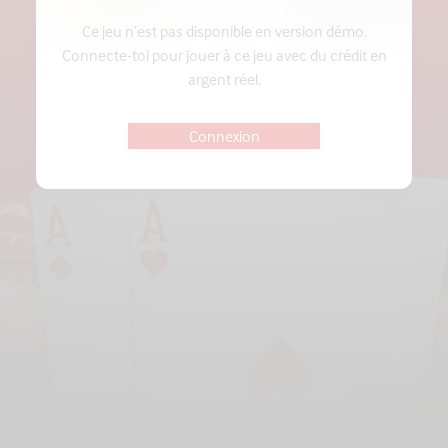
Ce jeu n’est pas disponible en version démo.
Connecte-toi pour jouer à ce jeu avec du crédit en
argent réel.
Connexion