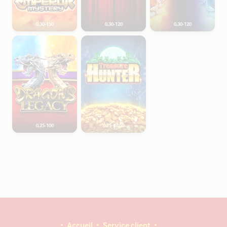
0,30-150
0,30-120
0,30-120
Dragons Legacy
Treasure Hunter
0,25-100
0,75-67,50
Accueil
Service client