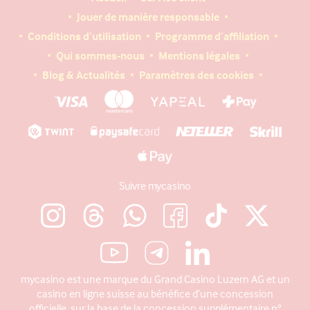
Jouer de manière responsable
Conditions d’utilisation
Programme d’affiliation
Qui sommes-nous
Mentions légales
Blog & Actualités
Paramètres des cookies
Suivre mycasino
mycasino est une marque du Grand Casino Luzern AG et un
casino en ligne suisse au bénéfice d’une concession
officielle, sur la base de la concession supplémentaire n°