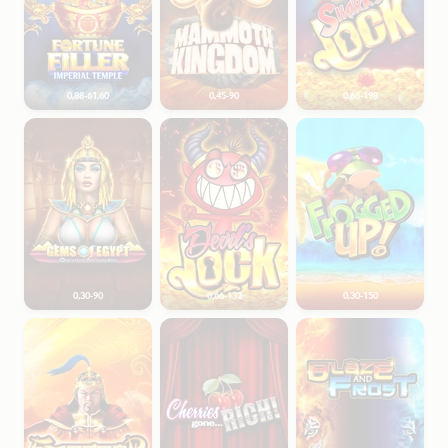
0,88-61,60
0,45-90
0,66-198
Gems of Egypt - Queen of Alexandria
Devil's Lock
Frogged Up!
0,30-90
0,66-132
0,30-150
Emperor Mystery
Cherries gone Rich
Blaze and Frost