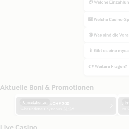
💳 Welche Einzahlu
🎰 Welche Casino-Sp
🔞 Was sind die Vor
📱 Gibt es eine myc
👉 Weitere Fragen?
Aktuelle Boni & Promotionen
Umsatzbonus
Fr
100 % Bonus bis CHF 200
Bis
Swiss National Day Bonus 🇨🇭🎆
Im S
Live Casino