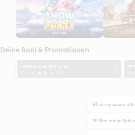
0.20-1’000
Deine Boni & Promotionen
100% Bonus, 200 Spins
99 
Willkommensbonus 👋🎀
Veri
🔐 Ist mycasino offiz
💸 Sind meine Spiel