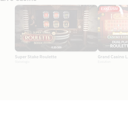
Super Stake Roulette
Grand Casino Lu
EXKLUSIV
0.20-500
Super Stake Roulette
Grand Casino L
Stakelogic
Evolution