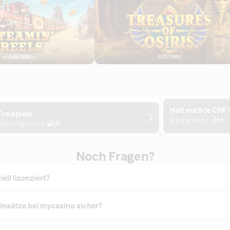
0.02-1’000
0.25-1’000
Holt euch je CHF
Freispiele
Bring a friend 💰👫
fizierungsbonus 🔐🎁
Noch Fragen?
iell lizenziert?
einsätze bei mycasino sicher?