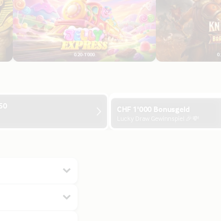
0.20-1’000
0
 50
CHF 1'000 Bonusgeld
Lucky Draw Gewinnspiel 🎉💸