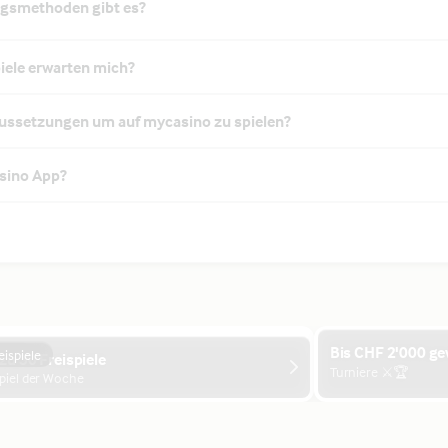
ngsmethoden gibt es?
iele erwarten mich?
aussetzungen um auf mycasino zu spielen?
asino App?
Bis CHF 2'000 g
eispiele
 zu 30 Freispiele
Turniere ⚔️🏆
piel der Woche