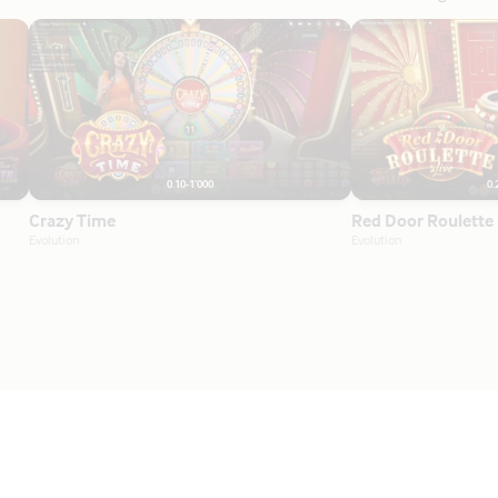
Crazy Time
Red Door Roulette
0.10-1’000
0.
Crazy Time
Red Door Roulette
Evolution
Evolution