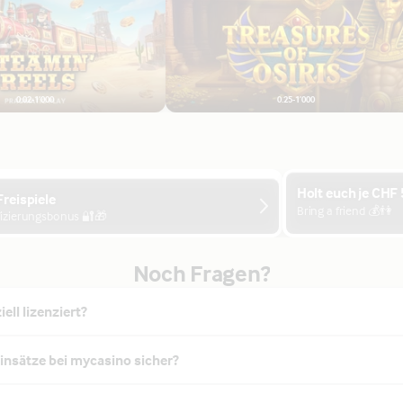
0.02-1’000
0.25-1’000
Holt euch je CHF
Freispiele
Bring a friend 💰👫
fizierungsbonus 🔐🎁
Noch Fragen?
iell lizenziert?
einsätze bei mycasino sicher?