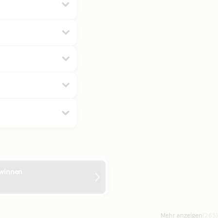
ewinnen
Mehr anzeigen
(
265
)